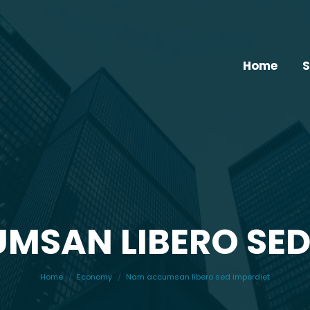
Home
S
SAN LIBERO SED
You are here:
Home
Economy
Nam accumsan libero sed imperdiet