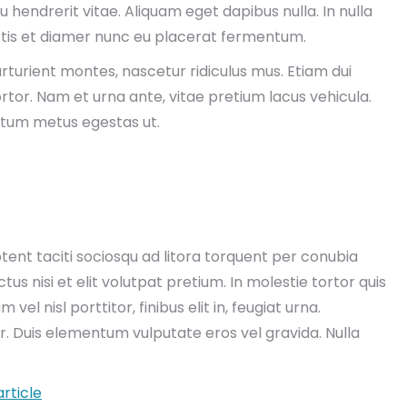
rcu hendrerit vitae. Aliquam eget dapibus nulla. In nulla
ttis et diamer nunc eu placerat fermentum.
turient montes, nascetur ridiculus mus. Etiam dui
rtor. Nam et urna ante, vitae pretium lacus vehicula.
tum metus egestas ut.
aptent taciti sociosqu ad litora torquent per conubia
s nisi et elit volutpat pretium. In molestie tortor quis
el nisl porttitor, finibus elit in, feugiat urna.
. Duis elementum vulputate eros vel gravida. Nulla
rticle