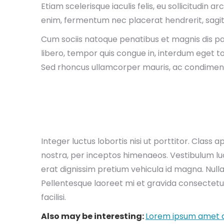
Etiam scelerisque iaculis felis, eu sollicitudin a
enim, fermentum nec placerat hendrerit, sagi
Cum sociis natoque penatibus et magnis dis par
libero, tempor quis congue in, interdum eget to
Sed rhoncus ullamcorper mauris, ac condimen
Integer luctus lobortis nisi ut porttitor. Class 
nostra, per inceptos himenaeos. Vestibulum luctu
erat dignissim pretium vehicula id magna. Nullam v
Pellentesque laoreet mi et gravida consectetur
facilisi.
Also may be interesting:
Lorem ipsum amet a